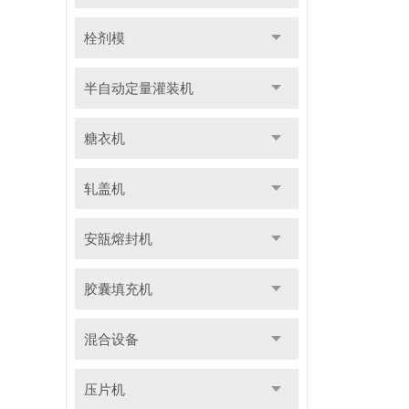
栓剂模
半自动定量灌装机
糖衣机
轧盖机
安瓿熔封机
胶囊填充机
混合设备
压片机