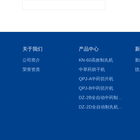
关于我们
产品中心
新
公司简介
KN-60高效制丸机
新
荣誉资质
中草药烘干机
技
QPJ-A中药切片机
QPJ-B中药切片机
DZ-2B全自动中药制丸机
DZ-2D全自动制丸机三根条DZ-2D