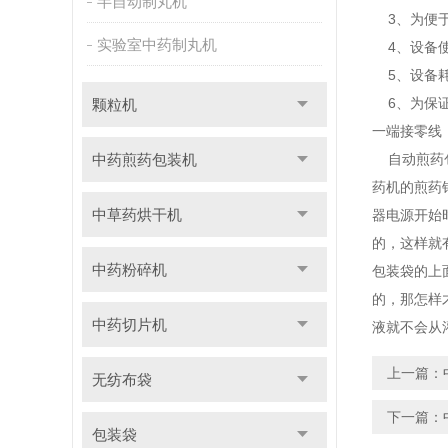
半自动制丸机
3、为便于
实验室中药制丸机
4、设备使
5、设备耗
6、为保证
颗粒机
一端接零线
中药煎药包装机
自动煎药包
药机的煎药
中草药烘干机
器电源开始
的，这样就
中药粉碎机
包装袋的上
的，那怎样
中药切片机
液就不会从
上一篇：
无纺布袋
下一篇：
包装袋