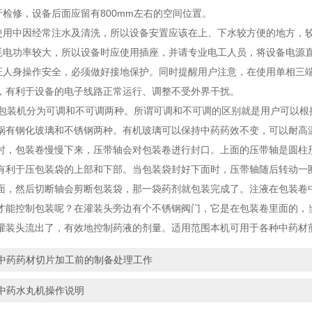
检修，设备后面应留有800mm左右的空间位置。
用中因经常注水及清洗，所以设备安置应该在上、下水较方便的地方，
电功率较大，所以设备时应使用插座，并请专业电工人员，将设备电源
人身操作安全，必须做好接地保护。同时提醒用户注意，在使用单相三端
，有利于设备的电子线路正常运行、调整不受外界干扰。
装机分为可调和不可调两种。所谓可调和不可调的区别就是用户可以根
锅有钢化玻璃和不锈钢两种。有机玻璃可以保持中药药效不变，可以耐高
时，包装卷慢慢下来，压带轴会对包装卷进行封口。上面的压带轴是圆柱
有利于压包装袋的上部和下部。当包装袋封好下面时，压带轴随后转动一
面，然后切断轴会剪断包装袋，那一袋药剂就包装完成了。注液在包装卷
才能控制包装呢？在灌装头旁边有个不锈钢阀门，它是在包装卷里面的，
灌装头流出了，有效地控制药液的剂量。适用范围本机可用于各种中药材
中药药材切片加工前的制备处理工作
中药水丸机操作说明