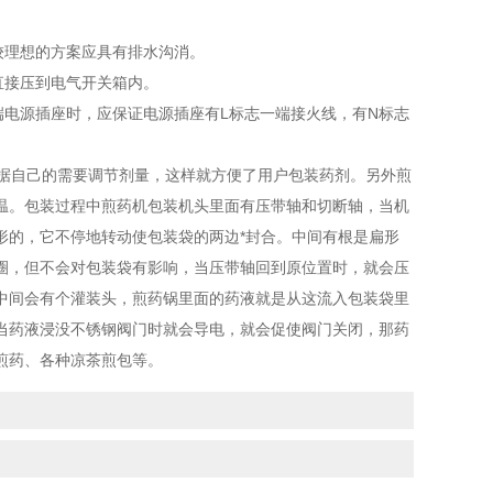
较理想的方案应具有排水沟消。
直接压到电气开关箱内。
电源插座时，应保证电源插座有L标志一端接火线，有N标志
据自己的需要调节剂量，这样就方便了用户包装药剂。另外煎
温。包装过程中煎药机包装机头里面有压带轴和切断轴，当机
形的，它不停地转动使包装袋的两边*封合。中间有根是扁形
圈，但不会对包装袋有影响，当压带轴回到原位置时，就会压
中间会有个灌装头，煎药锅里面的药液就是从这流入包装袋里
当药液浸没不锈钢阀门时就会导电，就会促使阀门关闭，那药
煎药、各种凉茶煎包等。