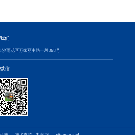
我们
长沙雨花区万家丽中路一段358号
微信
登陆
技术支持：
制药网
sitemap.xml