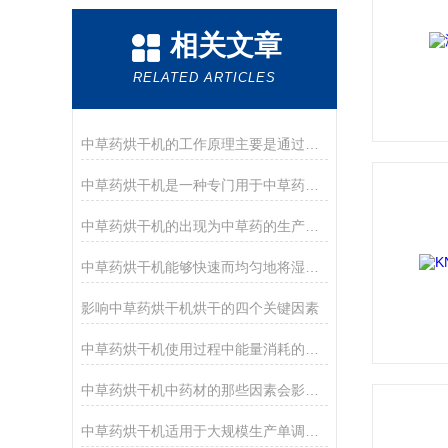
相关文章
RELATED ARTICLES
中草药烘干机的工作原理主要是通过加热和通风来实现中草药的干燥
中草药烘干机是一种专门用于中草药干燥处理的设备
中草药烘干机的出现为中草药的生产和加工带来了极大的便利
中草药烘干机能够快速而均匀地将湿润的中草药转化为干燥状态
影响中草药烘干机烘干的四个关键因素
中草药烘干机使用过程中能量消耗的降低措施
中草药烘干机中药材的那些因素会影响烘干效果？
中草药烘干机适用于大规模生产单调速率较低的难单调物料