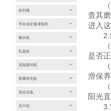
（5
栓剂模
查其磨
进入这
半自动定量灌装机
2.
糖衣机
（1
轧盖机
是否正
（2
安瓿熔封机
滑保养
胶囊填充机
（3
混合设备
阳光直
3.
压片机