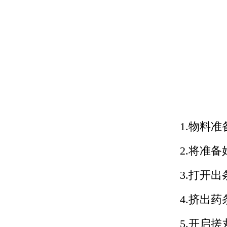
1.物料准
2.将准
3.打开
4.挤出药
5.开启