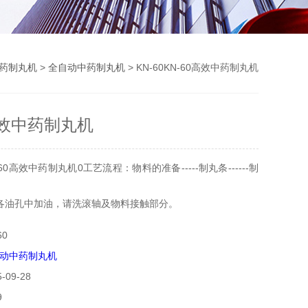
药制丸机
>
全自动中药制丸机
> KN-60KN-60高效中药制丸机
高效中药制丸机
60高效中药制丸机0工艺流程：物料的准备-----制丸条------制
各油孔中加油，请洗滚轴及物料接触部分。
后烘干粉碎成细粉，过80-120目的筛网。
0
放入拌料机里拌至合适的程度后放入本机进料口内，将从出料
动中药制丸机
一条横入制丸模具中间制成丸。
09-28
9