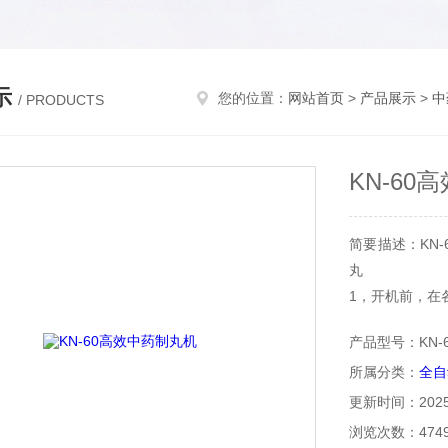
示
您的位置：
网站首页
>
产品展示
>
中
/ PRODUCTS
KN-60
简要描述：KN-
丸
1，开机前，在
2，药物经炮制
产品型号：KN-6
3，和药，将药
所属分类：
全自
口出来的条一条
更新时间：2025-
浏览次数：474