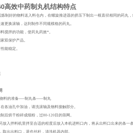
-60高效中药制丸机结构特点
或炼制好的物料送入料仓内，在螺旋推进器的挤压下制出一根直径相同的药丸
快速更换滚轴，达到制作不同规模格的药丸。
和料搅拌的功能，使药丸药效*。
国家双保护产品。
，性能稳定。
。
。
观
明
的准备-----制丸条------制丸
，在各油孔中加油，请洗滚轴及物料接触部分。
制后烘干粉碎成细粉，过80-120目的筛网。
将药放入拌料机里拌至合适的程度后放入本机进料口内，将从出料口出来的条一
后，取出出料口，退也丝杆，清洗机器内部。