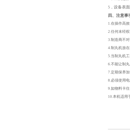
设备表面
5，
四、注意事
1.
在操作高效
2.
任何未经权
3.
制造商不对
4.
制丸机放在
5.
当制丸机工
6.
不能让制丸
7.
定期保养加
8.
必须使用电
9.
如物料卡住
10.
本机适用于