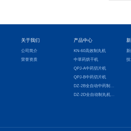
关于我们
产品中心
新
公司简介
KN-60高效制丸机
新
荣誉资质
中草药烘干机
技
QPJ-A中药切片机
QPJ-B中药切片机
DZ-2B全自动中药制丸机
DZ-2D全自动制丸机三根条DZ-2D