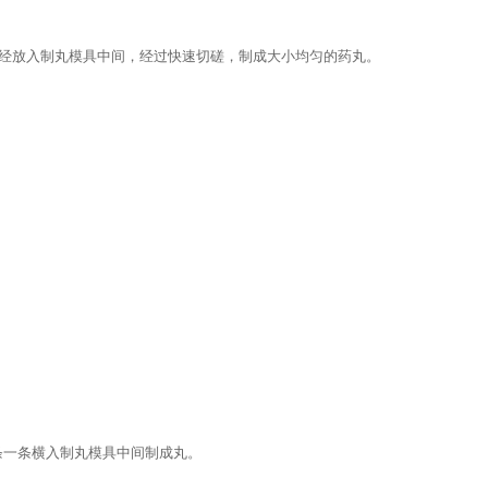
，经放入制丸模具中间，经过快速切磋，制成大小均匀的药丸。
条一条横入制丸模具中间制成丸。