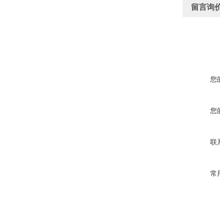
留言询
您
您
联
常