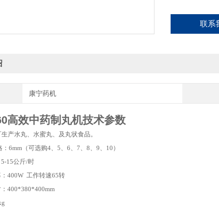
联系
绍
康宁药机
-60高效中药制丸机技术参数
可生产水丸、水蜜丸、及丸状食品。
格：6mm（可选购4、5、6、7、8、9、10）
-15公斤/时
：400W 工作转速65转
00*380*400mm
kg